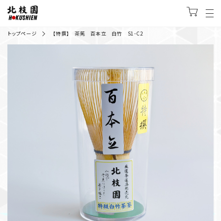
トップページ
【特撰】 茶筅 百本立 白竹 S1-C2