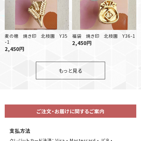
麦の穂 焼き印 北枝園 Y35
福袋 焼き印 北枝園 Y36-1
-1
2,450
円
2,450
円
もっと見る
ご注文・お届けに関するご案内
支払方法
クレジットカード決済： Visa ・ Mastercard ・ JCB ・