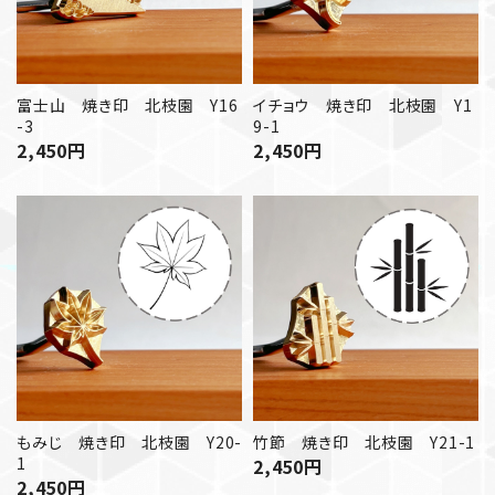
イチョウ 焼き印 北枝園 Y1
富士山 焼き印 北枝園 Y16
9-1
-3
2,450
円
2,450
円
もみじ 焼き印 北枝園 Y20-
竹節 焼き印 北枝園 Y21-1
1
2,450
円
2,450
円