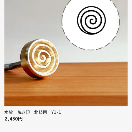
水紋 焼き印 北枝園 Y1-1
2,450
円