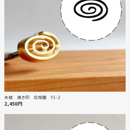
水紋 焼き印 北枝園 Y1-2
2,450
円