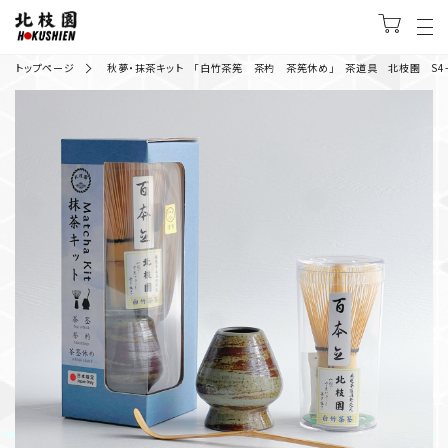
トップページ
秋夢・抹茶キット 「白竹茶筅 茶杓 茶筅休め」 茶道具 北枝園 S4-