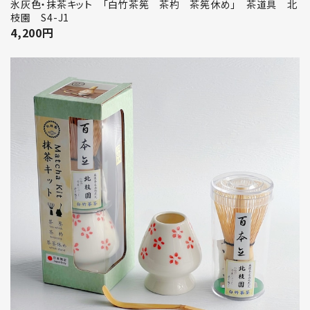
氷灰色・抹茶キット 「白竹茶筅 茶杓 茶筅休め」 茶道具 北
枝園 S4-J1
4,200
円