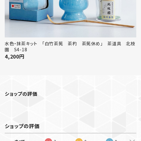
水色・抹茶キット 「白竹茶筅 茶杓 茶筅休め」 茶道具 北枝
園 S4-18
4,200
円
ショップの評価
ショップの評価