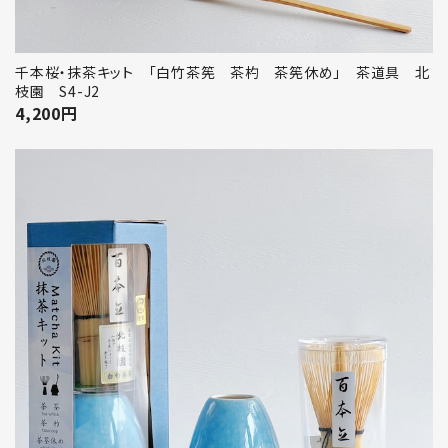
千本桜・抹茶キット 「白竹茶筅 茶杓 茶筅休め」 茶道具 北
枝園 S4-J2
4,200
円