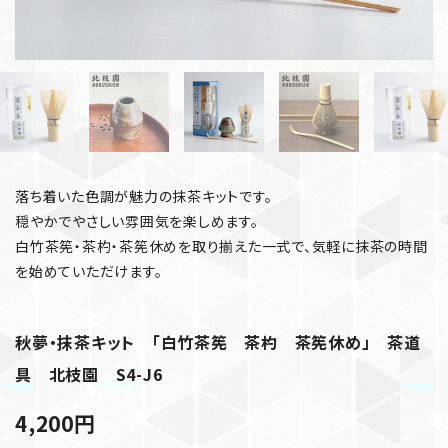
落ち着いた色調が魅力の抹茶キットです。
穏やかでやさしい雰囲気を楽しめます。
白竹茶筅・茶杓・茶筅休めを取り揃えた一式で、気軽に抹茶の時間
を始めていただけます。
秋夢・抹茶キット 「白竹茶筅 茶杓 茶筅休め」 茶道
具 北枝園 S4-J6
4,200
円