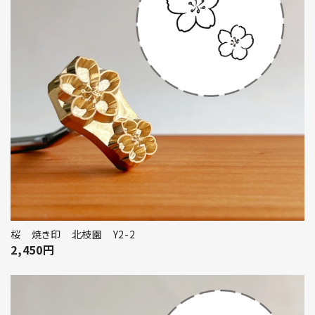
桜 焼き印 北枝園 Y2-2
2,450
円