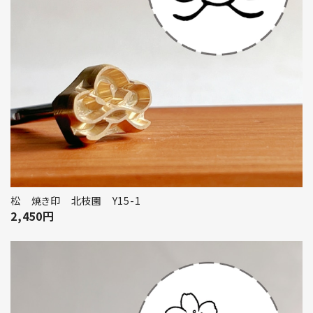
松 焼き印 北枝園 Y15-1
2,450
円