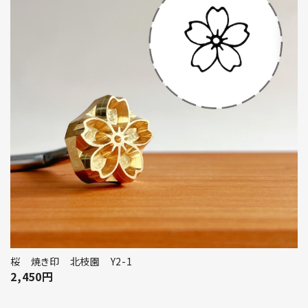
桜 焼き印 北枝園 Y2-1
2,450
円