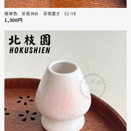
翡翠色 茶筅休め 茶筅置き S2-Y4
1,300
円