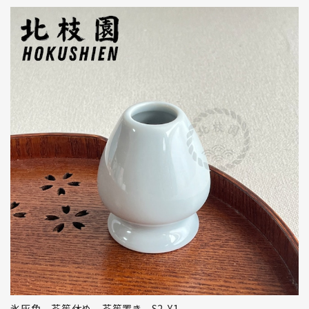
氷灰色 茶筅休め 茶筅置き S2-Y1