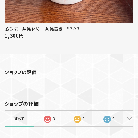
落ち桜 茶筅休め 茶筅置き S2-Y3
1,300
円
ショップの評価
ショップの評価
すべて
3
0
0