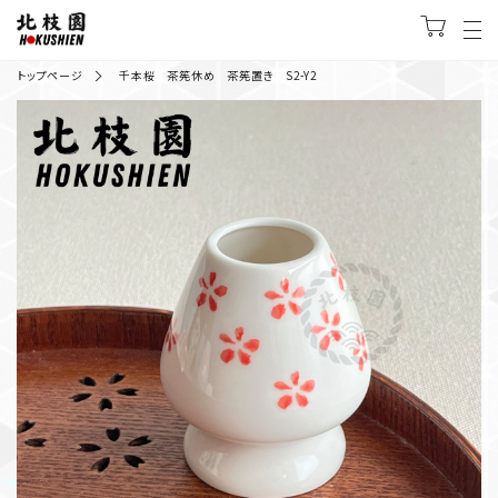
トップページ
千本桜 茶筅休め 茶筅置き S2-Y2