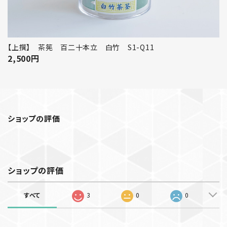
【上撰】 茶筅 百二十本立 白竹 S1-Q11
2,500
円
ショップの評価
ショップの評価
すべて
3
0
0