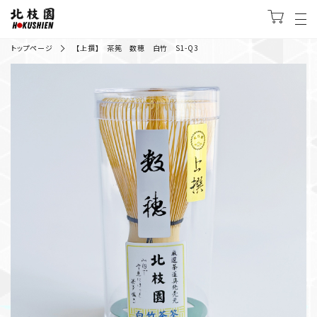
トップページ
【上撰】 茶筅 数穂 白竹 S1-Q3