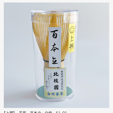
【上撰】 茶筅 百本立 白竹 S1-Q1