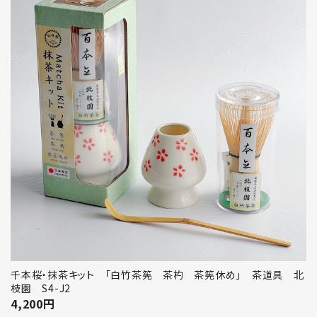
千本桜・抹茶キット 「白竹茶筅 茶杓 茶筅休め」 茶道具 北
枝園 S4-J2
4,200
円