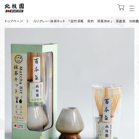
トップページ
ルリグレー・抹茶キット 「白竹茶筅 茶杓 茶筅休め」 茶道具 北枝園 