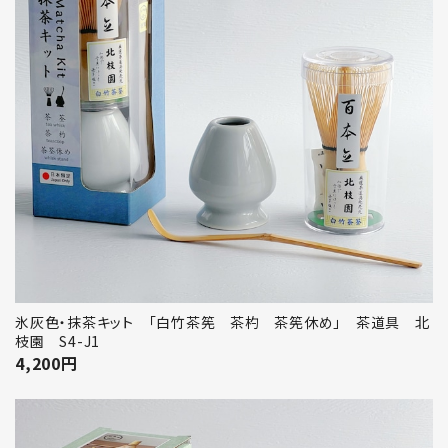
氷灰色・抹茶キット 「白竹茶筅 茶杓 茶筅休め」 茶道具 北
枝園 S4-J1
4,200
円