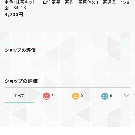
水色・抹茶キット 「白竹茶筅 茶杓 茶筅休め」 茶道具 北枝
園 S4-18
4,200
円
ショップの評価
ショップの評価
すべて
3
0
0