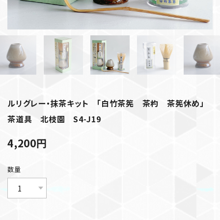
ルリグレー・抹茶キット 「白竹茶筅 茶杓 茶筅休め」
茶道具 北枝園 S4-J19
4,200
円
数量