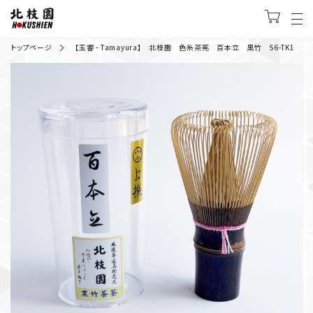
トップページ
【玉響 - Tamayura】 北枝園 色糸茶筅 百本立 黒竹 S6-TK1